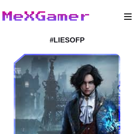
MeXGamer
#
LIESOFP