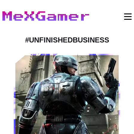
MeXGamer
#
UNFINISHEDBUSINESS