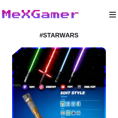
MeXGamer
#
STARWARS