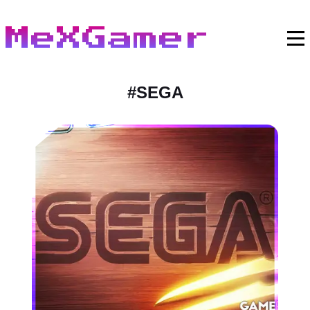
MeXGamer
#
SEGA