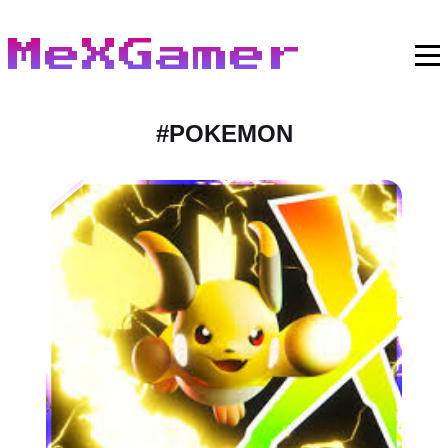
MeXGamer
#
POKEMON