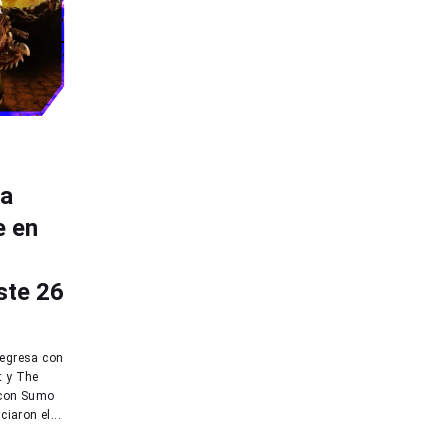
na
e en
ste 26
regresa con
t y The
 con Sumo
ciaron el...