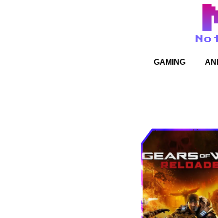
No
GAMING
AN