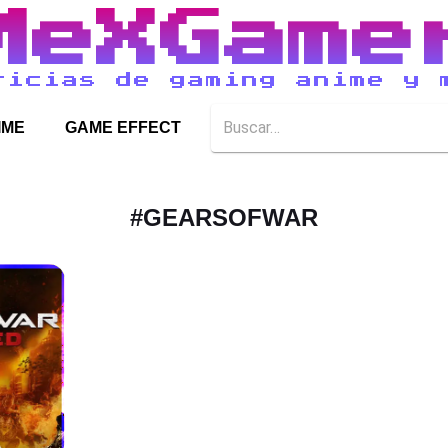
MeXGame
ticias de gaming anime y 
IME
GAME EFFECT
#
GEARSOFWAR