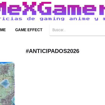
MeXGame
ticias de gaming anime y 
IME
GAME EFFECT
#
ANTICIPADOS2026