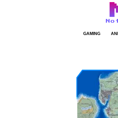
No
GAMING
AN