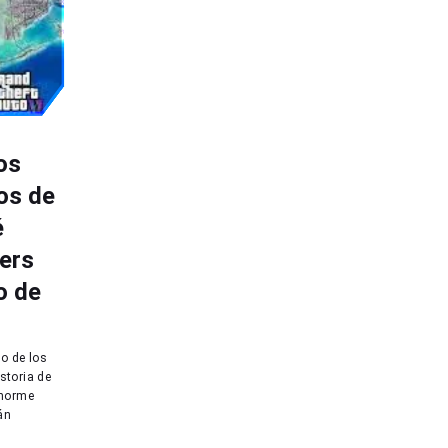
os
os de
é
ers
o de
o de los
storia de
enorme
án