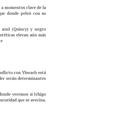
s a momentos clave de la
ugar donde peleó con su
, azul (Quincy) y negro
estéticas elevan aún más
te
onflicto con Yhwach está
oder serán determinantes
donde veremos si Ichigo
oscuridad que se avecina.