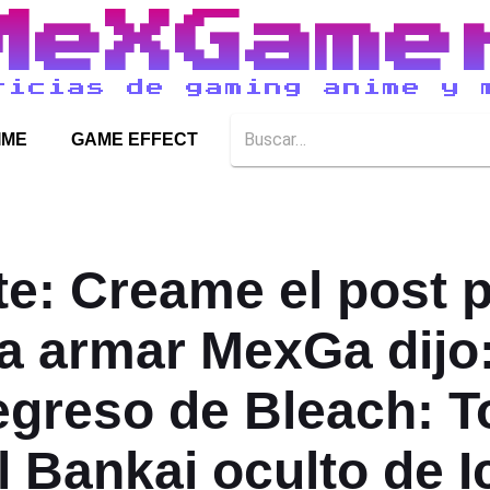
MeXGame
ticias de gaming anime y 
IME
GAME EFFECT
ste: Creame el post 
a armar MexGa dijo:
egreso de Bleach: 
l Bankai oculto de I