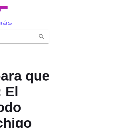
r
más
para que
 El
Todo
chigo