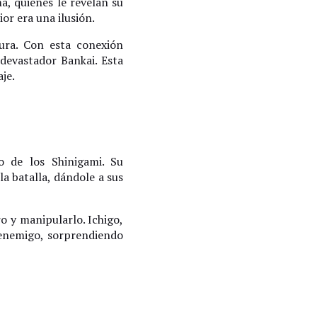
a, quienes le revelan su
or era una ilusión.
ura. Con esta conexión
 devastador Bankai. Esta
je.
o de los Shinigami. Su
a batalla, dándole a sus
o y manipularlo. Ichigo,
 enemigo, sorprendiendo