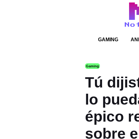
No
GAMING
AN
Gaming
Tú diji
lo pued
épico r
sobre e