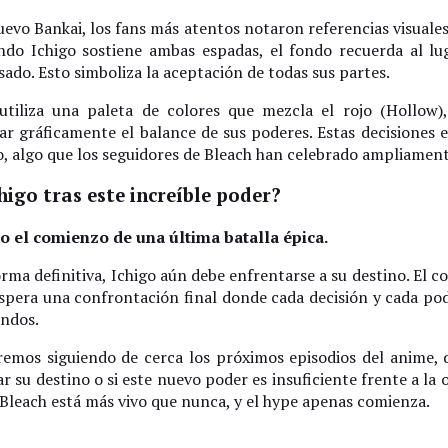
uevo Bankai, los fans más atentos notaron referencias visuale
ando Ichigo sostiene ambas espadas, el fondo recuerda al l
ado. Esto simboliza la aceptación de todas sus partes.
tiliza una paleta de colores que mezcla el rojo (Hollow)
ar gráficamente el balance de sus poderes. Estas decisiones 
, algo que los seguidores de Bleach han celebrado ampliamen
higo tras este increíble poder?
o el comienzo de una última batalla épica.
rma definitiva, Ichigo aún debe enfrentarse a su destino. El c
 espera una confrontación final donde cada decisión y cada p
undos.
mos siguiendo de cerca los próximos episodios del anime, 
su destino o si este nuevo poder es insuficiente frente a la 
 Bleach está más vivo que nunca, y el hype apenas comienza.