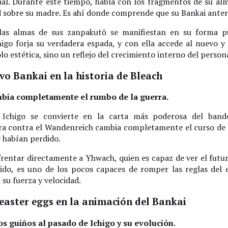
ual. Durante este tiempo, habla con los fragmentos de su alm
ad sobre su madre. Es ahí donde comprende que su Bankai anteri
 las almas de sus zanpakutō se manifiestan en su forma p
higo forja su verdadera espada, y con ella accede al nuevo y
o estética, sino un reflejo del crecimiento interno del persona
vo Bankai en la historia de Bleach
mbia completamente el rumbo de la guerra.
Ichigo se convierte en la carta más poderosa del band
ra contra el Wandenreich cambia completamente el curso de l
e habían perdido.
frentar directamente a Yhwach, quien es capaz de ver el futur
rido, es uno de los pocos capaces de romper las reglas del
 su fuerza y velocidad.
 easter eggs en la animación del Bankai
s guiños al pasado de Ichigo y su evolución.