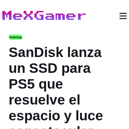
MeXGamer
Gaming
SanDisk lanza
un SSD para
PS5 que
resuelve el
espacio y luce