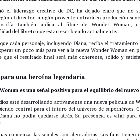
 el liderazgo creativo de DC, ha dejado claro que no se 
egún el director, ningún proyecto entrará en producción si n
filosofía también aplica al filme de Wonder Woman, c
idad del libreto que están escribiendo actualmente.
que cada personaje, incluyendo Diana, reciba el tratamiento
esperar un poco más para ver a la nueva Wonder Woman en pa
e que el resultado final será más coherente, sólido y satisf
 para una heroína legendaria
Woman es una señal positiva para el equilibrio del nuev
dios esté desarrollando activamente una nueva película d
 siendo central para el futuro del universo de superhéroes
iana no podía quedarse atrás. Su presencia es vital para el
U.
as comienza, las señales son alentadoras. Los fans tienen m