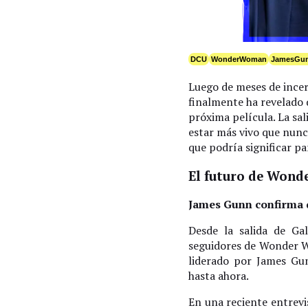
DCU
WonderWoman
JamesGu
Luego de meses de ince
finalmente ha revelado q
próxima película. La sa
estar más vivo que nunc
que podría significar pa
El futuro de Won
James Gunn confirma q
Desde la salida de Ga
seguidores de Wonder W
liderado por James Gu
hasta ahora.
En una reciente entrev