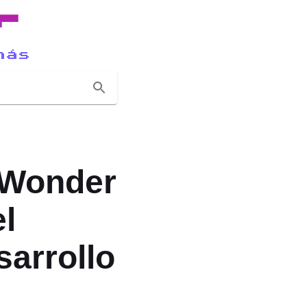
r
más
 Wonder
l
sarrollo