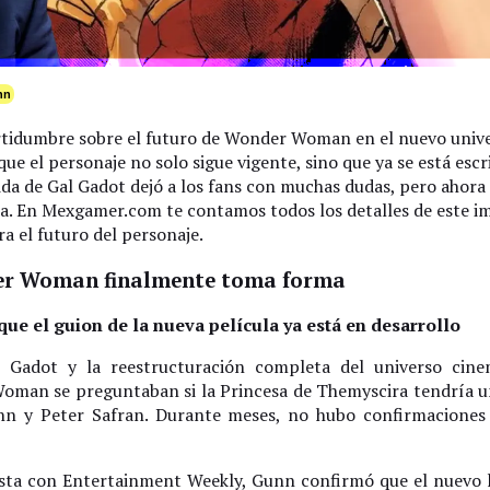
nn
rtidumbre sobre el futuro de Wonder Woman en el nuevo univ
ue el personaje no solo sigue vigente, sino que ya se está escr
lida de Gal Gadot dejó a los fans con muchas dudas, pero ahora
a. En Mexgamer.com te contamos todos los detalles de este i
ra el futuro del personaje.
der Woman finalmente toma forma
ue el guion de la nueva película ya está en desarrollo
l Gadot y la reestructuración completa del universo cine
oman se preguntaban si la Princesa de Themyscira tendría u
nn y Peter Safran. Durante meses, no hubo confirmaciones 
ista con Entertainment Weekly, Gunn confirmó que el nuevo