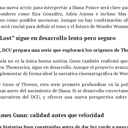
na nueva actriz para interpretar a Diana Prince será clave pa
Nombres como Eiza González, Adria Arjona e incluso Ma
ns como posibles sucesoras. Aunque no hay confirmación ofici
n será crucial para definir el tono y el futuro de Wonder Woman
 Lost” sigue en desarrollo lento pero seguro
, DCU prepara una serie que explorará los orígenes de Th
cula no es la única buena noticia. Gunn también reafirmó qu
en Themyscira, sigue en desarrollo. Aunque el proyecto avanz
plementar de forma ideal la narrativa cinematográfica de W
de
Game of Thrones
, esta serie promete profundizar en la polí
as antes del nacimiento de Diana. Si se desarrolla correctam
narrativos del DCU, y ofrecer una nueva perspectiva sobr
ames Gunn: calidad antes que velocidad
 historias bien construidas antes de dar luz verde a nue