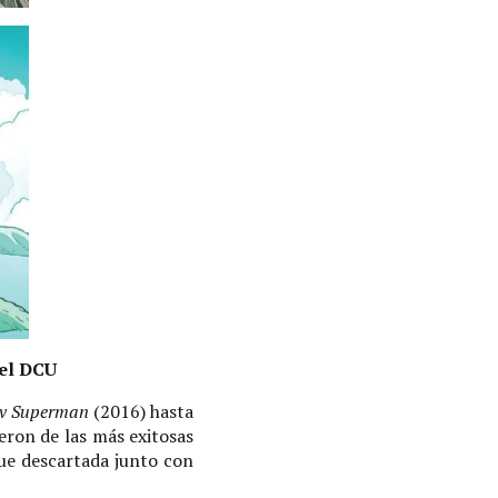
del DCU
v Superman
(2016) hasta
eron de las más exitosas
fue descartada junto con