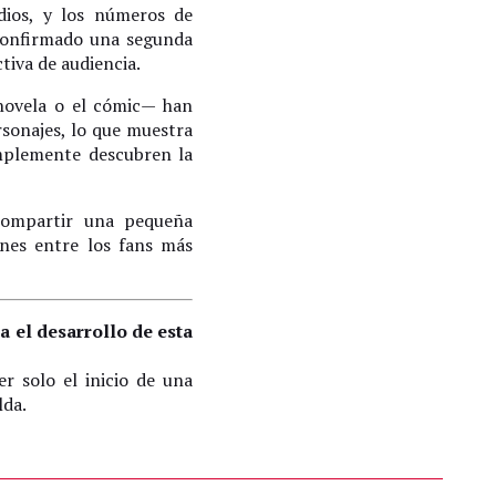
dios, y los números de
 confirmado una segunda
iva de audiencia.
novela o el cómic— han
rsonajes, lo que muestra
implemente descubren la
compartir una pequeña
ones entre los fans más
 el desarrollo de esta
r solo el inicio de una
lda.