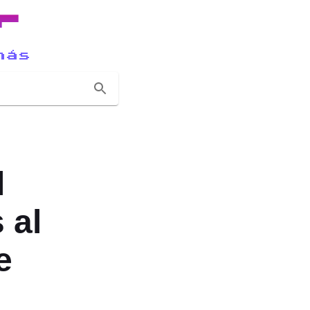
r
más
l
 al
e