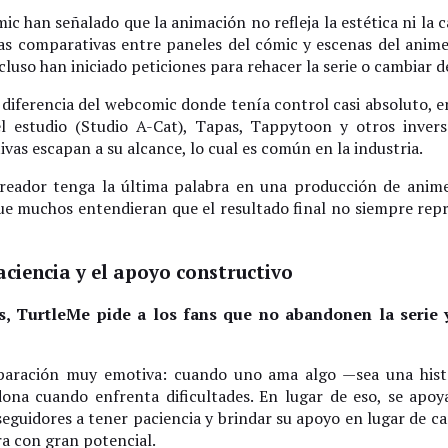
c han señalado que la animación no refleja la estética ni la c
ras comparativas entre paneles del cómic y escenas del anime 
cluso han iniciado peticiones para rehacer la serie o cambiar d
 diferencia del webcomic donde tenía control casi absoluto, e
el estudio (Studio A-Cat), Tapas, Tappytoon y otros inverso
vas escapan a su alcance, lo cual es común en la industria.
eador tenga la última palabra en una producción de anime”,
que muchos entendieran que el resultado final no siempre repre
ciencia y el apoyo constructivo
es, TurtleMe pide a los fans que no abandonen la serie
paración muy emotiva: cuando uno ama algo —sea una hist
na cuando enfrenta dificultades. En lugar de eso, se apoya
s seguidores a tener paciencia y brindar su apoyo en lugar de ca
a con gran potencial.