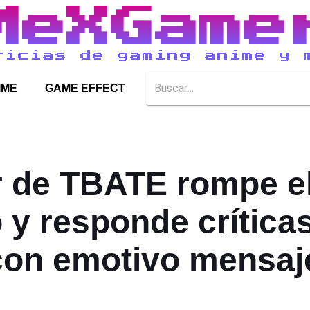
MeXGame
ticias de gaming anime y 
IME
GAME EFFECT
r de TBATE rompe e
o y responde críticas
con emotivo mensaj