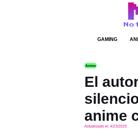
No
GAMING
AN
Anime
El auto
silenci
anime 
Actualizado el:
4/23/2025